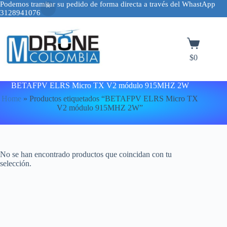
Podemos tramitar su pedido de forma directa a través del WhastApp
3128941076
Saltar
al
contenido
Carro
de
$
0
compra
BETAFPV ELRS Micro TX V2 módulo 915MHZ 2W
Home
»
Productos etiquetados “BETAFPV ELRS Micro TX
V2 módulo 915MHZ 2W”
No se han encontrado productos que coincidan con tu
selección.