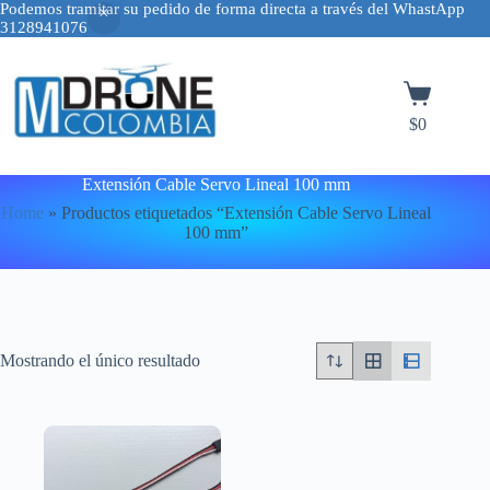
Podemos tramitar su pedido de forma directa a través del WhastApp
3128941076
Saltar
al
contenido
Carro
de
$
0
compra
Extensión Cable Servo Lineal 100 mm
Home
»
Productos etiquetados “Extensión Cable Servo Lineal
100 mm”
Mostrando el único resultado