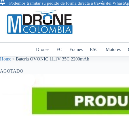
Podemos tramitar su pedido de forma directa a través del Whast
Saltar
al
contenido
Drones
FC
Frames
ESC
Motores
Home
»
Batería OVONIC 11.1V 35C 2200mAh
AGOTADO