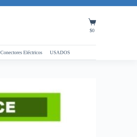
Carro
de
$
0
compra
Conectores Eléctricos
USADOS