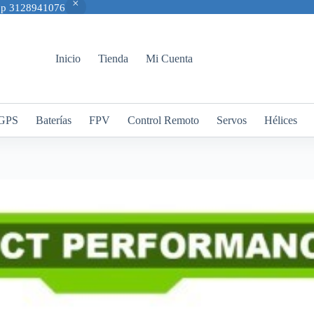
App 3128941076
Inicio
Tienda
Mi Cuenta
GPS
Baterías
FPV
Control Remoto
Servos
Hélices