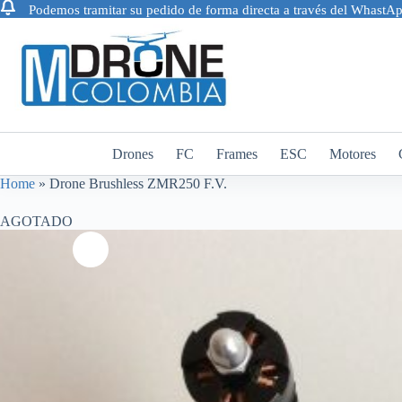
Podemos tramitar su pedido de forma directa a través del Whast
Saltar
al
contenido
Drones
FC
Frames
ESC
Motores
Home
»
Drone Brushless ZMR250 F.V.
AGOTADO