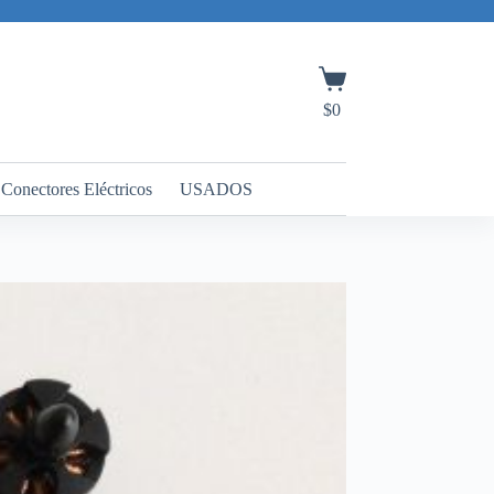
Carro
de
$
0
compra
Conectores Eléctricos
USADOS