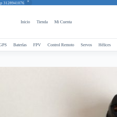
App 3128941076
Inicio
Tienda
Mi Cuenta
GPS
Baterías
FPV
Control Remoto
Servos
Hélices