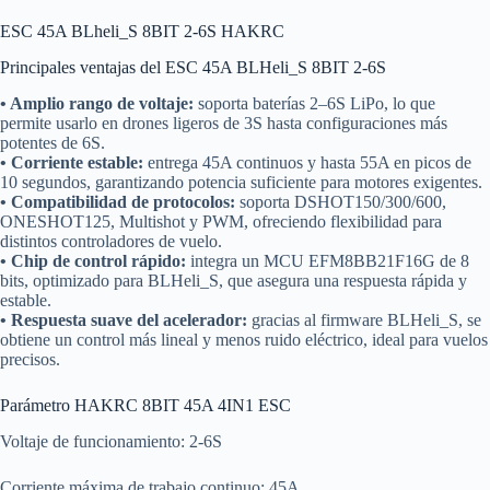
ESC 45A BLheli_S 8BIT 2-6S HAKRC
Principales ventajas del ESC 45A BLHeli_S 8BIT 2-6S
• Amplio rango de voltaje:
soporta baterías 2–6S LiPo, lo que
permite usarlo en drones ligeros de 3S hasta configuraciones más
potentes de 6S.
• Corriente estable:
entrega 45A continuos y hasta 55A en picos de
10 segundos, garantizando potencia suficiente para motores exigentes.
• Compatibilidad de protocolos:
soporta DSHOT150/300/600,
ONESHOT125, Multishot y PWM, ofreciendo flexibilidad para
distintos controladores de vuelo.
• Chip de control rápido:
integra un MCU EFM8BB21F16G de 8
bits, optimizado para BLHeli_S, que asegura una respuesta rápida y
estable.
• Respuesta suave del acelerador:
gracias al firmware BLHeli_S, se
obtiene un control más lineal y menos ruido eléctrico, ideal para vuelos
precisos.
Parámetro HAKRC 8BIT 45A 4IN1 ESC
Voltaje de funcionamiento: 2-6S
Corriente máxima de trabajo continuo: 45A