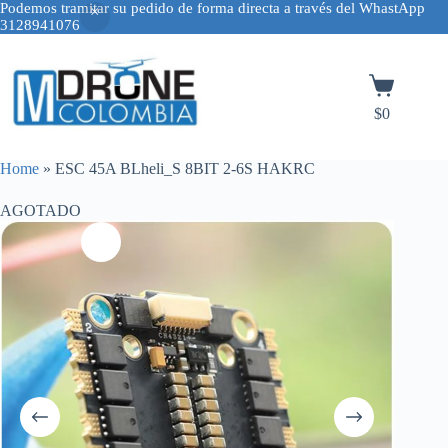
Podemos tramitar su pedido de forma directa a través del WhastApp
3128941076
Saltar
al
contenido
Carro
de
$
0
compra
Home
»
ESC 45A BLheli_S 8BIT 2-6S HAKRC
AGOTADO