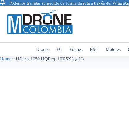
Podemos tramitar su pedido de forma directa a través del Whast
Saltar
al
contenido
Drones
FC
Frames
ESC
Motores
Home
»
Hélices 1050 HQProp 10X5X3 (4U)