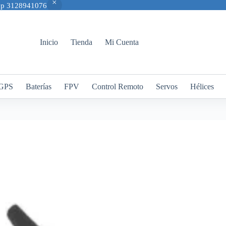
App 3128941076
Inicio
Tienda
Mi Cuenta
GPS
Baterías
FPV
Control Remoto
Servos
Hélices