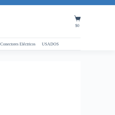
Carro
de
$
0
compra
Conectores Eléctricos
USADOS