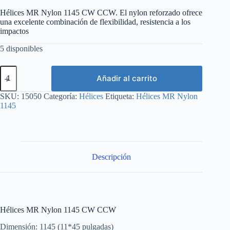
Hélices MR Nylon 1145 CW CCW. El nylon reforzado ofrece
una excelente combinación de flexibilidad, resistencia a los
impactos
5 disponibles
Hélices
Añadir al carrito
MR
Nylon
1145
SKU:
15050
Categoría:
Hélices
Etiqueta:
Hélices MR Nylon
CW
1145
CCW
cantidad
Descripción
Hélices MR Nylon 1145 CW CCW
Dimensión: 1145 (11*45 pulgadas)