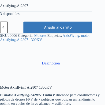
Axisflying-Ai2807
3 disponibles
Motor
Añadir al carrito
Axisflying-
Ai2807
1300KV
SKU:
9006
Categoría:
Motores
Etiquetas:
AxisFlying
,
motor
cantidad
Axisflying-Ai2807 1300KV
Descripción
Motor Axisflying-Ai2807 1300KV
El
motor Axisflying-Ai2807 1300KV
diseñado para constructores y
pilotos de drones FPV de 7 pulgadas que buscan un rendimiento
óptimo en vuelos de largo alcance y estilo libre.