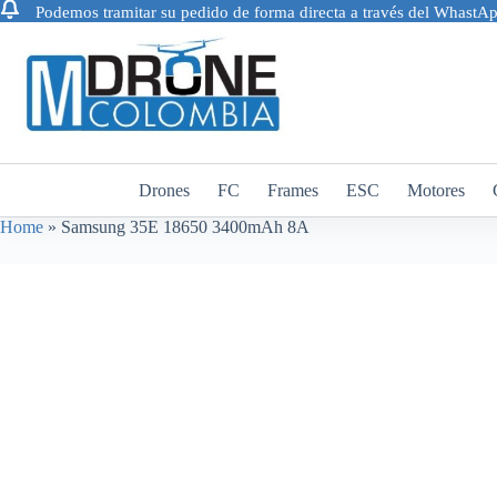
Podemos tramitar su pedido de forma directa a través del Whast
Saltar
al
contenido
Drones
FC
Frames
ESC
Motores
Home
»
Samsung 35E 18650 3400mAh 8A