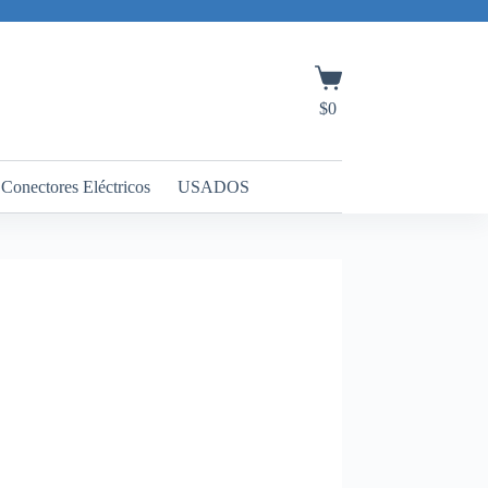
Carro
de
$
0
compra
Conectores Eléctricos
USADOS