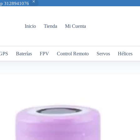
App 3128941076
Inicio
Tienda
Mi Cuenta
GPS
Baterías
FPV
Control Remoto
Servos
Hélices