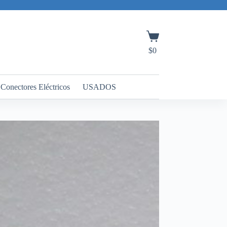
Carro
de
$
0
compra
Conectores Eléctricos
USADOS