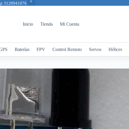
App 3128941076
Inicio
Tienda
Mi Cuenta
GPS
Baterías
FPV
Control Remoto
Servos
Hélices