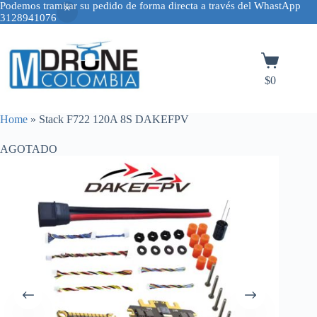
Podemos tramitar su pedido de forma directa a través del WhastApp
3128941076
Saltar
al
contenido
Carro
de
$
0
compra
Home
»
Stack F722 120A 8S DAKEFPV
AGOTADO