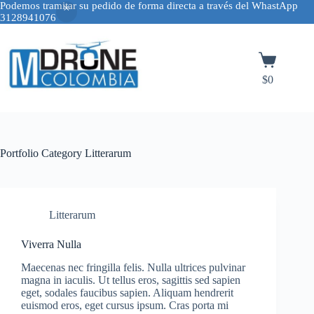
Podemos tramitar su pedido de forma directa a través del WhastApp
3128941076
Saltar
al
contenido
Carro
de
$
0
compra
Portfolio Category
Litterarum
Litterarum
Viverra Nulla
Maecenas nec fringilla felis. Nulla ultrices pulvinar
magna in iaculis. Ut tellus eros, sagittis sed sapien
eget, sodales faucibus sapien. Aliquam hendrerit
euismod eros, eget cursus ipsum. Cras porta mi