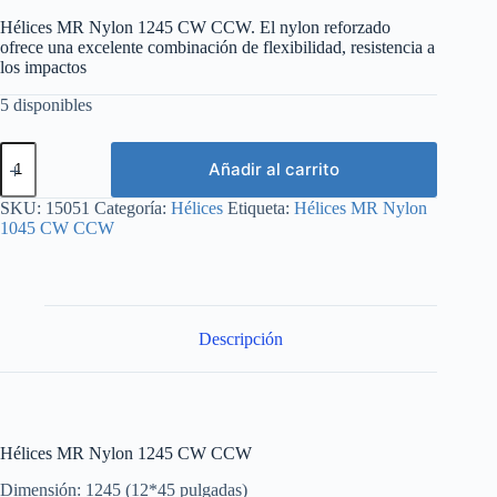
Hélices MR Nylon 1245 CW CCW. El nylon reforzado
ofrece una excelente combinación de flexibilidad, resistencia a
los impactos
5 disponibles
Hélices
Añadir al carrito
MR
Nylon
1245
SKU:
15051
Categoría:
Hélices
Etiqueta:
Hélices MR Nylon
CW
1045 CW CCW
CCW
cantidad
Descripción
Hélices MR Nylon 1245 CW CCW
Dimensión: 1245 (12*45 pulgadas)